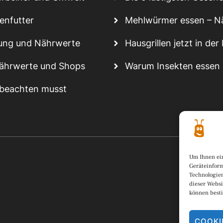
nenfutter
Mehlwürmer essen – N
lung und Nährwerte
Hausgrillen jetzt in der
ährwerte und Shops
Warum Insekten essen 
 beachten musst
Um Ihnen ein
Geräteinform
Technologien
dieser Websi
können best
COOKI